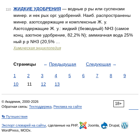
ЖИДКИЕ УДОБРЕНИЯ
— водные р ры или суспензии
110
минер. и нек рых орг. удобрений. Наиб. распространены
минер. азотсодержащие и комплексные Ж. у.
Азотсодержащие Ж. у.: жидкий (безводный) NH3 (самое
конц. азотное удобрение, 82,2% N); аммиачная вода 25%
ный р р NH3 (20,5% …
Химическая энциклопедия
Страницы
←
Предыдущая
Следующая
→
1
2
3
4
5
6
7
8
9
10
11
12
13
© Академик, 2000-2026
18+
Обратная связь:
Техподдержка
,
Реклама на сайте
👣 Путешествия
Экспорт словарей на сайты
, сделанные на PHP,
Joomla,
Drupal,
WordPress, MODx.