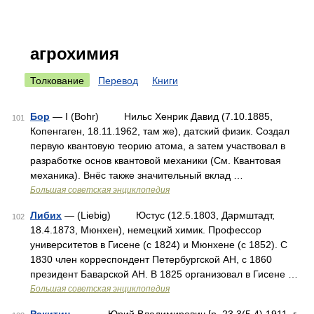
агрохимия
Толкование
Перевод
Книги
Бор
— I (Bohr) Нильс Хенрик Давид (7.10.1885,
101
Копенгаген, 18.11.1962, там же), датский физик. Создал
первую квантовую теорию атома, а затем участвовал в
разработке основ квантовой механики (См. Квантовая
механика). Внёс также значительный вклад …
Большая советская энциклопедия
Либих
— (Liebig) Юстус (12.5.1803, Дармштадт,
102
18.4.1873, Мюнхен), немецкий химик. Профессор
университетов в Гисене (с 1824) и Мюнхене (с 1852). С
1830 член корреспондент Петербургской АН, с 1860
президент Баварской АН. В 1825 организовал в Гисене …
Большая советская энциклопедия