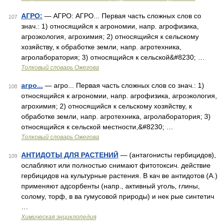
АГРО:
— АГРО: АГРО... Первая часть сложных слов со
107
знач.: 1) относящийся к агрономии, напр. агрофизика,
агроэкология, агрохимия; 2) относящийся к сельскому
хозяйству, к обработке земли, напр. агротехника,
агролаборатория; 3) относящийся к сельской&#8230; …
Толковый словарь Ожегова
агро...
— агро... Первая часть сложных слов со знач.: 1)
108
относящийся к агрономии, напр. агрофизика, агроэкология,
агрохимия; 2) относящийся к сельскому хозяйству, к
обработке земли, напр. агротехника, агролаборатория; 3)
относящийся к сельской местности,&#8230; …
Толковый словарь Ожегова
АНТИДОТЫ ДЛЯ РАСТЕНИЙ
— (антагонисты гербицидов),
109
ослабляют или полностью снимают фитотоксич. действие
гербицидов на культурные растения. В кач ве антидотов (А.)
применяют адсорбенты (напр., активный уголь, глины,
солому, торф, в ва гумусовой природы) и нек рые синтетич
…
Химическая энциклопедия