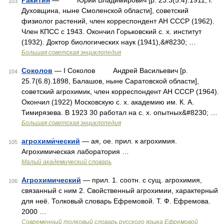
Ракитин
— Юрий Владимирович [р. 23.3(5.4).1911, г.
103
Духовщина, ныне Смоленской области], советский
физиолог растений, член корреспондент АН СССР (1962).
Член КПСС с 1943. Окончил Горьковский с. х. институт
(1932). Доктор биологических наук (1941),&#8230; …
Большая советская энциклопедия
Соколов
— I Соколов Андрей Васильевич [р.
104
25.7(6.8).1898, Балашов, ныне Саратовской области],
советский агрохимик, член корреспондент АН СССР (1964).
Окончил (1922) Московскую с. х. академию им. К. А.
Тимирязева. В 1923 30 работал на с. х. опытных&#8230; …
Большая советская энциклопедия
агрохими́ческий
— ая, ое. прил. к агрохимия.
105
Агрохимическая лаборатория …
Малый академический словарь
Агрохимический
— прил. 1. соотн. с сущ. агрохимия,
106
связанный с ним 2. Свойственный агрохимии, характерный
для неё. Толковый словарь Ефремовой. Т. Ф. Ефремова.
2000 …
Современный толковый словарь русского языка Ефремовой